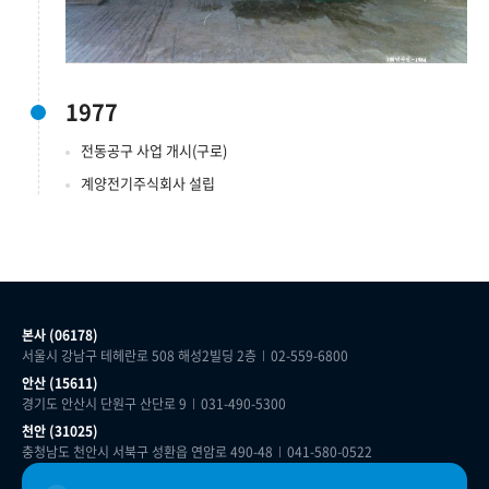
1977
전동공구 사업 개시(구로)
계양전기주식회사 설립
본사 (06178)
서울시 강남구 테헤란로 508 해성2빌딩 2층
02-559-6800
안산 (15611)
경기도 안산시 단원구 산단로 9
031-490-5300
천안 (31025)
충청남도 천안시 서북구 성환읍 연암로 490-48
041-580-0522