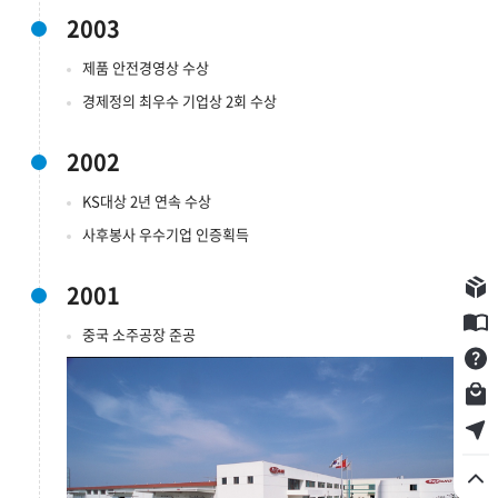
2003
제품 안전경영상 수상
경제정의 최우수 기업상 2회 수상
2002
KS대상 2년 연속 수상
사후봉사 우수기업 인증획득
구입제품등록
2001
E카달로그
중국 소주공장 준공
Q&A
쇼핑몰
서비스점 찾기