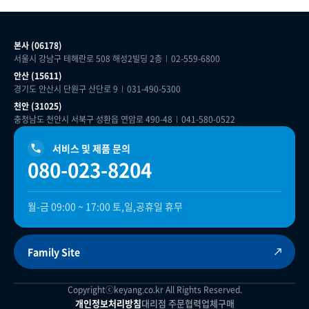
본사 (06178)
서울시 강남구 테헤란로 508 해성2빌딩 2층
02-559-6800
안산 (15611)
경기도 안산시 단원구 산단로 9
031-490-5300
천안 (31025)
충청남도 천안시 서북구 성환읍 연암로 490-48
041-580-0522
서비스 및 제품 문의
080-023-8204
월-금 09:00 ~ 17:00 토,일,공휴일 휴무
Family Site
Copyrightⓒ
keyang
.co.kr All Rights Reserved.
개인정보처리방침
대리점 주문
협력업체구매