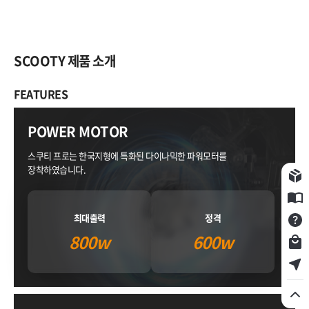
SCOOTY 제품 소개
FEATURES
POWER MOTOR
스쿠티 프로는 한국지형에 특화된
다이나믹한 파워모터를
장착하였습니다.
구입제품등록
E카달로그
최대출력
정격
Q&A
800w
600w
쇼핑몰
서비스점 찾기