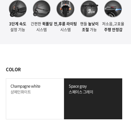
3단계 속도
간편한
퀵폴딩
전,후륜 라이팅
핸들
높낮이
저소음,고효율
설정 기능
시스템
시스템
조절
가능
주행 안정감
COLOR
Champagne white
Space gray
샴페인화이트
스페이스 그레이