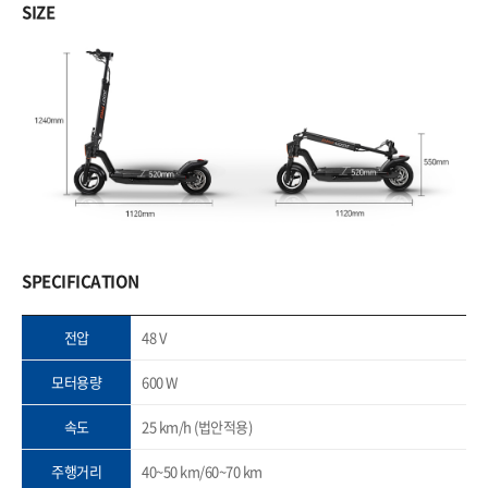
SIZE
SPECIFICATION
전압
48 V
모터용량
600 W
속도
25 km/h (법안적용)
주행거리
40~50 km/60~70 km