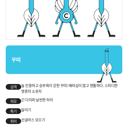
꾸띠
늘 진중하고 승부욕이 강한 꾸띠! 배려심이 많고 젠틀하다. 스피디한
성격
영혼의 소유자
긴 다리와 날씬한 허리
외모
달리기
특기
선글라스 모으기
취미