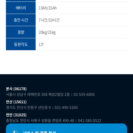
배터리
13Ah/21Ah
충전 시간
7시간/10시간
중량
20kg/21kg
등판각도
13°
본사 (06178)
서울시 강남구 테헤란로 508 해성2빌딩 2층
02-559-6800
안산 (15611)
경기도 안산시 단원구 산단로 9
031-490-5300
천안 (31025)
충청남도 천안시 서북구 성환읍 연암로 490-48
041-580-0522